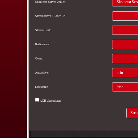
Shoutcast Server wählen:
Streamserver IP oder Url:
Stream Port:
Radioname:
Genre:
Autoplayer:
Lautstärke:
AGB akzeptieren