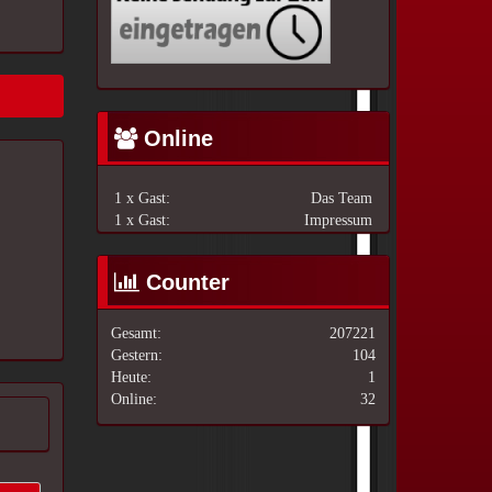
Online
1 x Gast:
Das Team
1 x Gast:
Impressum
Counter
Gesamt:
207221
Gestern:
104
Heute:
1
Online:
32